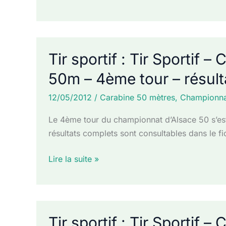
sportif
:
Tir
Sportif
Tir sportif : Tir Sportif
–
50m – 4ème tour – résult
Championnat
départemental
12/05/2012
/
Carabine 50 mètres
,
Championna
10m
–
Le 4ème tour du championnat d’Alsace 50 s’es
3eme
résultats complets sont consultables dans le f
tour
Tir
–
Lire la suite »
sportif
résultats
:
Tir
Sportif
Tir sportif : Tir Sportif