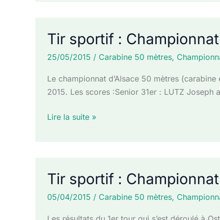
:
Championnat
interrégional
Tir sportif : Championna
Grand
Est
25/05/2015
/
Carabine 50 mètres
,
Championn
Le championnat d’Alsace 50 mètres (carabine e
2015. Les scores :Senior 31er : LUTZ Joseph
Tir
Lire la suite »
sportif
:
Championnat
d’Alsace
Tir sportif : Championna
–
50
05/04/2015
/
Carabine 50 mètres
,
Championn
mètres
Les résultats du 1er tour qui s’est déroulé à O