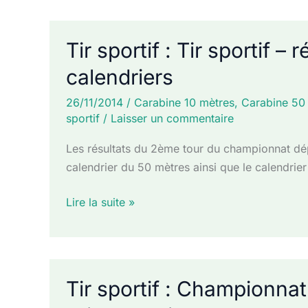
:
Championnat
départemental
Tir sportif : Tir sportif –
10m
calendriers
–
4ème
26/11/2014
/
Carabine 10 mètres
,
Carabine 50
tour
sportif
/
Laisser un commentaire
et
Les résultats du 2ème tour du championnat dé
palmarès
calendrier du 50 mètres ainsi que le calendrier
Tir
Lire la suite »
sportif
:
Tir
sportif
Tir sportif : Championna
–