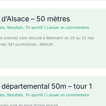
t d’Alsace – 50 mètres
ats
,
Résultats
,
Tir sportif
/
Laisser un commentaire
t pistolet) s’est déroulé à Melsheim du 20 au 23 mai
 avec 381 points5ème : BRAUN
t départemental 50m – tour 1
ats
,
Résultats
,
Tir sportif
/
Laisser un commentaire
stwald sont en ligne.Bonne lecture