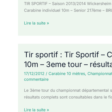
TIR SPORTIF – Saison 2013/2014 Wickersheim 
Carabine individuel 10m – Senior 217ème – BR
Tir
Lire la suite »
sportif
:
Championnat
départemental
Tir sportif : Tir Sportif
10
10m – 3eme tour – résult
mètres
1er
17/12/2012
/
Carabine 10 mètres
,
Championna
tour
commentaire
Le 3ème tour du championnat départemental s’
résultats complets sont consultables dans le 
Tir
Lire la suite »