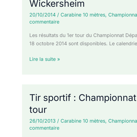
Wickersheim
résultats
2ème
20/10/2014
/
Carabine 10 mètres
,
Championna
tour
commentaire
+
Les résultats du 1er tour du Championnat Dépa
calendriers
18 octobre 2014 sont disponibles. Le calendrie
Tir
Lire la suite »
sportif
:
Championnat
départemental
Tir sportif : Championna
10m
tour
–
Wickersheim
26/10/2013
/
Carabine 10 mètres
,
Championna
commentaire