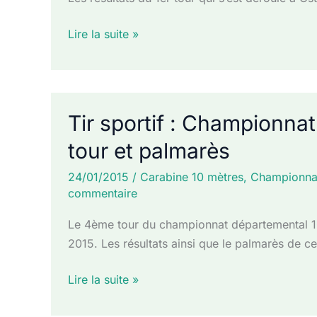
Tir
Lire la suite »
sportif
:
Championnat
départemental
Tir sportif : Championn
50m
tour et palmarès
–
tour
24/01/2015
/
Carabine 10 mètres
,
Championna
1
commentaire
Le 4ème tour du championnat départemental 10m
2015. Les résultats ainsi que le palmarès de ce
Tir
Lire la suite »
sportif