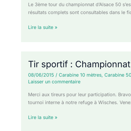
Le 3ème tour du championnat d’Alsace 50 s’est
résultats complets sont consultables dans le 
Tir
Lire la suite »
sportif
:
Tir
Sportif
Tir sportif : Championnat
–
Championnat
08/06/2015
/
Carabine 10 mètres
,
Carabine 5
Laisser un commentaire
départemental
50m
Merci aux tireurs pour leur participation. Brav
–
tournoi interne à notre refuge à Wisches. Ve
3ème
tour
Tir
Lire la suite »
–
sportif
résultats