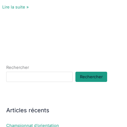
Tir
Lire la suite »
à
l’arc
:
Challenge
de
l’Amitié
à
Grand
Rechercher
Charmont
Rechercher
Articles récents
Championnat d’orientation