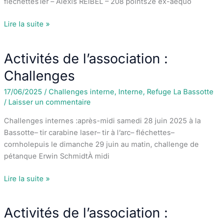
fléchettes1er – Alexis REIBEL – 208 points2e ex-aequo
Activités
Lire la suite »
de
l’association
Activités de l’association :
:
Challenges
Challenges
2025
17/06/2025
/
Challenges interne
,
Interne
,
Refuge La Bassotte
en
/
Laisser un commentaire
interne
Challenges internes :après-midi samedi 28 juin 2025 à la
Bassotte– tir carabine laser– tir à l’arc– fléchettes–
cornholepuis le dimanche 29 juin au matin, challenge de
pétanque Erwin SchmidtÀ midi
Activités
Lire la suite »
de
l’association
Activités de l’association :
: