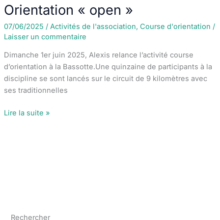
Challenges
Orientation « open »
07/06/2025
/
Activités de l'association
,
Course d'orientation
/
Laisser un commentaire
Dimanche 1er juin 2025, Alexis relance l’activité course
d’orientation à la Bassotte.Une quinzaine de participants à la
discipline se sont lancés sur le circuit de 9 kilomètres avec
ses traditionnelles
Activités
Lire la suite »
de
l’association
:
Orientation
« open »
Rechercher