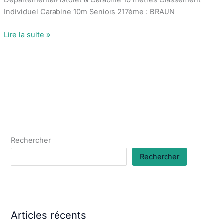
Individuel Carabine 10m Seniors 217ème : BRAUN
Tir
Lire la suite »
sportif :
Championnats
de
tir
sportif
à
10m
–
Rechercher
saison
2008/2009
Rechercher
Articles récents