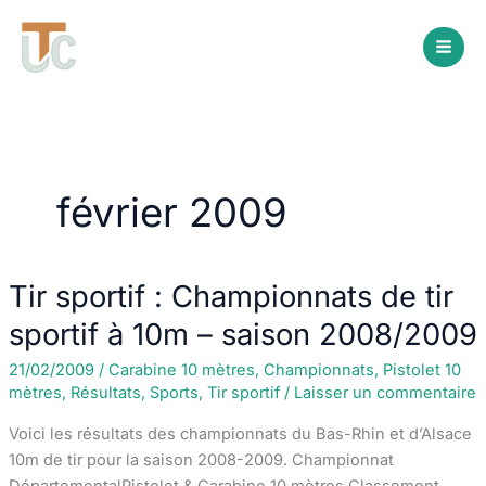
Aller
au
contenu
février 2009
Tir sportif : Championnats de tir
sportif à 10m – saison 2008/2009
21/02/2009
/
Carabine 10 mètres
,
Championnats
,
Pistolet 10
mètres
,
Résultats
,
Sports
,
Tir sportif
/
Laisser un commentaire
Voici les résultats des championnats du Bas-Rhin et d’Alsace
10m de tir pour la saison 2008-2009. Championnat
DépartementalPistolet & Carabine 10 mètres Classement