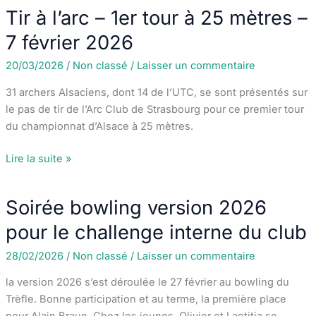
2026
Tir à l’arc – 1er tour à 25 mètres –
–
tournoi
7 février 2026
de
20/03/2026
/
Non classé
/
Laisser un commentaire
belote
à
31 archers Alsaciens, dont 14 de l’UTC, se sont présentés sur
La
le pas de tir de l’Arc Club de Strasbourg pour ce premier tour
Bassotte
du championnat d’Alsace à 25 mètres.
Tir
Lire la suite »
à
l’arc
Soirée bowling version 2026
–
1er
pour le challenge interne du club
tour
28/02/2026
/
Non classé
/
Laisser un commentaire
à
25
la version 2026 s’est déroulée le 27 février au bowling du
mètres
Trèfle. Bonne participation et au terme, la première place
–