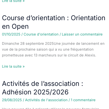
Activités
Lire la suite »
de
l’association :
Course d’orientation : Orientation
Assemblée
Générale
en Open
Ordinaire
01/10/2025
/
Course d'orientation
/
Laisser un commentaire
Dimanche 28 septembre 2025Une journée de lancement en
vue de la prochaine saison qui a vu une fréquentation
prometteuse avec 13 marcheurs sur le circuit de Alexis.
Course
Lire la suite »
d’orientation
:
Activités de l’association :
Orientation
en
Adhésion 2025/2026
Open
29/08/2025
/
Activités de l'association
/
1 commentaire