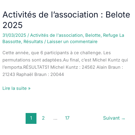
de
l’association :
Activités de l’association : Belote
marche
populaire
2025
31/03/2025
/
Activités de l'association
,
Belotte
,
Refuge La
Bassotte
,
Résultats
/
Laisser un commentaire
Cette année, que 6 participants à ce challenge. Les
permutations sont adaptées.Au final, c’est Michel Kuntz qui
l’emporta.RÉSULTATS1 Michel Kuntz : 24562 Alain Braun :
21243 Raphaël Braun : 20044
Activités
Lire la suite »
de
l’association
:
Belote
1
2
…
17
Suivant
→
2025