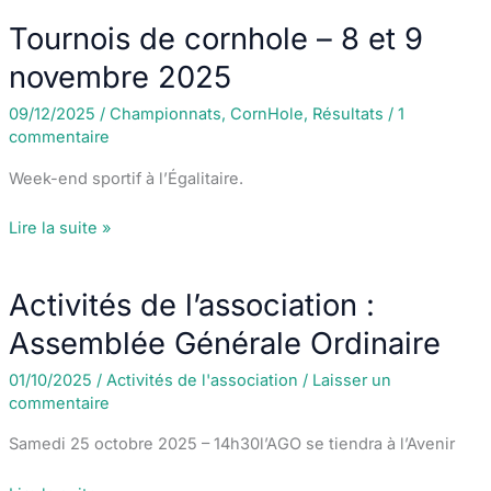
la
Tournois de cornhole – 8 et 9
Saint
Nicolas
novembre 2025
des
09/12/2025
/
Championnats
,
CornHole
,
Résultats
/
1
Archers
commentaire
Week-end sportif à l’Égalitaire.
Tournois
Lire la suite »
de
cornhole
Activités de l’association :
–
8
Assemblée Générale Ordinaire
et
01/10/2025
/
Activités de l'association
/
Laisser un
9
commentaire
novembre
2025
Samedi 25 octobre 2025 – 14h30l’AGO se tiendra à l’Avenir