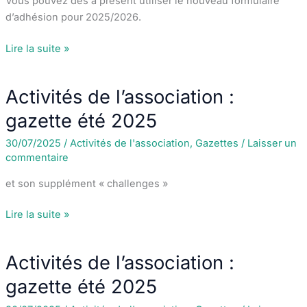
Vous pouvez dès à présent utiliser le nouveau formulaire
d’adhésion pour 2025/2026.
Activités
Lire la suite »
de
l’association
Activités de l’association :
:
Adhésion
gazette été 2025
2025/2026
30/07/2025
/
Activités de l'association
,
Gazettes
/
Laisser un
commentaire
et son supplément « challenges »
Activités
Lire la suite »
de
l’association :
Activités de l’association :
gazette
été
gazette été 2025
2025