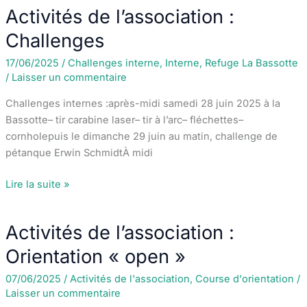
l’association
Activités de l’association :
:
Challenges
Challenges
2025
17/06/2025
/
Challenges interne
,
Interne
,
Refuge La Bassotte
en
/
Laisser un commentaire
interne
Challenges internes :après-midi samedi 28 juin 2025 à la
Bassotte– tir carabine laser– tir à l’arc– fléchettes–
cornholepuis le dimanche 29 juin au matin, challenge de
pétanque Erwin SchmidtÀ midi
Activités
Lire la suite »
de
l’association
Activités de l’association :
:
Challenges
Orientation « open »
07/06/2025
/
Activités de l'association
,
Course d'orientation
/
Laisser un commentaire