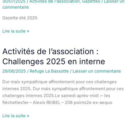
30/07/2025
/
Activités de l'association
,
Gazettes
/
Laisser un
commentaire
Gazette été 2025
Activités
Lire la suite »
de
l’association
Activités de l’association :
:
gazette
Challenges 2025 en interne
été
29/06/2025
/
Refuge La Bassotte
/
Laisser un commentaire
2025
Dur mais sympathique affrontement pour ces challenges
internes 2025. Dur mais sympathique affrontement pour ces
challenges internes 2025.Le samedi après-midi :– les
fléchettes1er – Alexis REIBEL – 208 points2e ex-aequo
Activités
Lire la suite »
de