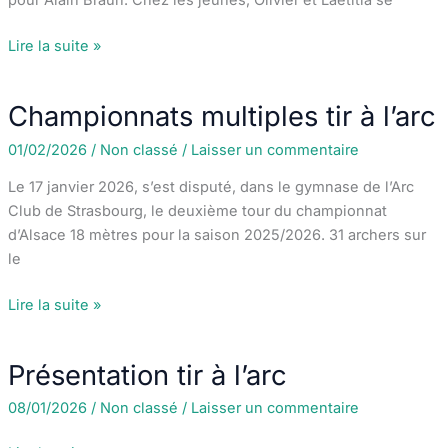
pour Alain Braun. Chez les jeunes, Olivier et Laetitia se
7
février
Soirée
Lire la suite »
2026
bowling
version
Championnats multiples tir à l’arc
2026
pour
01/02/2026
/
Non classé
/
Laisser un commentaire
le
Le 17 janvier 2026, s’est disputé, dans le gymnase de l’Arc
challenge
Club de Strasbourg, le deuxième tour du championnat
interne
d’Alsace 18 mètres pour la saison 2025/2026. 31 archers sur
du
le
club
Championnats
Lire la suite »
multiples
tir
Présentation tir à l’arc
à
l’arc
08/01/2026
/
Non classé
/
Laisser un commentaire