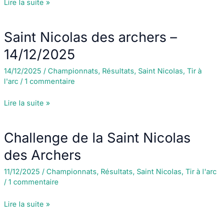
Présentation
Lire la suite »
tir
à
Saint Nicolas des archers –
l’arc
14/12/2025
14/12/2025
/
Championnats
,
Résultats
,
Saint Nicolas
,
Tir à
l'arc
/
1 commentaire
Saint
Lire la suite »
Nicolas
des
Challenge de la Saint Nicolas
archers
–
des Archers
14/12/2025
11/12/2025
/
Championnats
,
Résultats
,
Saint Nicolas
,
Tir à l'arc
/
1 commentaire
Challenge
Lire la suite »
de