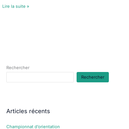
Activités
Lire la suite »
de
l’association
:
Résultats
soirée
bowling
Rechercher
Rechercher
Articles récents
Championnat d’orientation