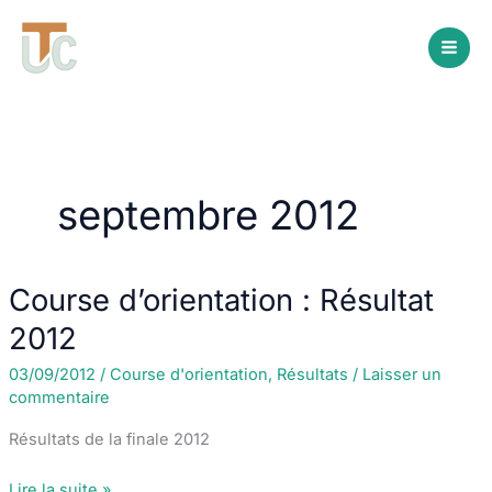
Aller
au
contenu
septembre 2012
Course d’orientation : Résultat
2012
03/09/2012
/
Course d'orientation
,
Résultats
/
Laisser un
commentaire
Résultats de la finale 2012
Course
Lire la suite »