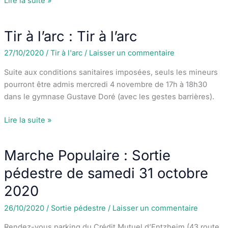
Lire la suite »
:
Activités
Tir à l’arc : Tir à l’arc
sportives
du
27/10/2020
/
Tir à l'arc
/
Laisser un commentaire
club
Suite aux conditions sanitaires imposées, seuls les mineurs
pourront être admis mercredi 4 novembre de 17h à 18h30
dans le gymnase Gustave Doré (avec les gestes barrières).
Tir
Lire la suite »
à
l’arc
Marche Populaire : Sortie
:
Tir
pédestre de samedi 31 octobre
à
2020
l’arc
26/10/2020
/
Sortie pédestre
/
Laisser un commentaire
Rendez-vous parking du Crédit Mutuel d’Entzheim (43 route