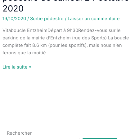
à
2020
l’arc
–
19/10/2020
/
Sortie pédestre
/
Laisser un commentaire
championnat
Vitaboucle EntzheimDépart à 9h30Rendez-vous sur le
d’Alsace
parking de la mairie d’Entzheim (rue des Sports) La boucle
complète fait 8.6 km (pour les sportifs), mais nous n’en
ferons que la moitié
Marche
Lire la suite »
Populaire
:
Sortie
pédestre
de
samedi
24
octobre
Rechercher
2020