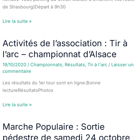
de Strasbourg)Départ à 9h30
Marche
Lire la suite »
Populaire
:
Activités de l’association : Tir à
Sortie
pédestre
l’arc – championnat d’Alsace
de
19/10/2020
/
Championnats
,
Résultats
,
Tir à l'arc
/
Laisser un
samedi
commentaire
31
octobre
Les résultats du 1er tour sont en ligne.Bonne
2020
lectureRésultatsPhotos
Activités
Lire la suite »
de
l’association
Marche Populaire : Sortie
:
Tir
pédestre de samedi 24 octobre