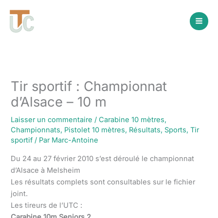
Aller
au
contenu
Tir sportif : Championnat
d’Alsace – 10 m
Laisser un commentaire
/
Carabine 10 mètres
,
Championnats
,
Pistolet 10 mètres
,
Résultats
,
Sports
,
Tir
sportif
/ Par
Marc-Antoine
Du 24 au 27 février 2010 s’est déroulé le championnat
d’Alsace à Melsheim
Les résultats complets sont consultables sur le fichier
joint.
Les tireurs de l’UTC :
Carabine 10m Seniors 2