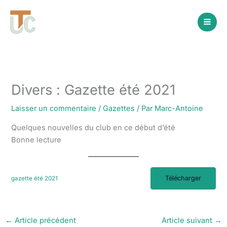
Aller
au
contenu
Divers : Gazette été 2021
Laisser un commentaire
/
Gazettes
/ Par
Marc-Antoine
Quelques nouvelles du club en ce début d’été
Bonne lecture
Télécharger
gazette été 2021
←
Article précédent
Article suivant
→