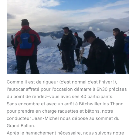
Comme il est de rigueur (c’est normal c’est l’hiver !),
l’autocar affrété pour l’occasion démarre à 6h30 précises
du point de rendez-vous avec ses 40 participants.
Sans encombre et avec un arrêt à Bitchwiller les Thann
pour prendre en charge raquettes et bâtons, notre
conducteur Jean-Michel nous dépose au sommet du
Grand Ballon.
Après le harnachement nécessaire, nous suivons notre