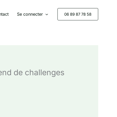
tact
Se connecter
06 89 87 78 58
k-end de challenges