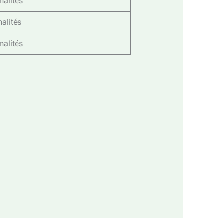
nalités
alités
nalités