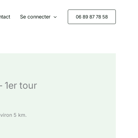
tact
Se connecter
06 89 87 78 58
 1er tour
nviron 5 km.