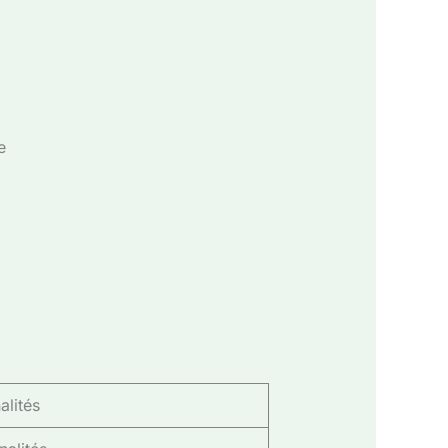
e
alités