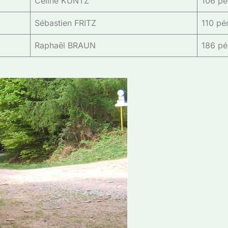
Céline KUNTZ
106 pé
Sébastien FRITZ
110 pén
Raphaël BRAUN
186 pé